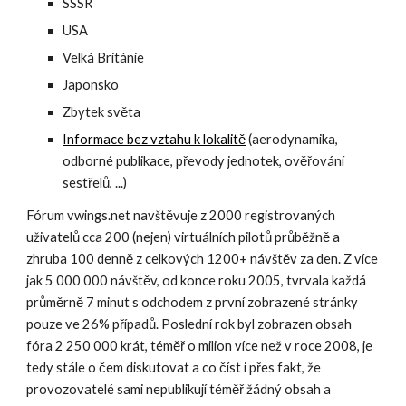
SSSR
USA
Velká Británie
Japonsko
Zbytek světa
Informace bez vztahu k lokalitě
 (aerodynamika, 
odborné publikace, převody jednotek, ověřování 
sestřelů, ...)
Fórum vwings.net navštěvuje z 2000 registrovaných 
uživatelů cca 200 (nejen) virtuálních pilotů průběžně a 
zhruba 100 denně z celkových 1200+ návštěv za den. Z více 
jak 5 000 000 návštěv, od konce roku 2005, tvrvala každá 
průměrně 7 minut s odchodem z první zobrazené stránky 
pouze ve 26% případů. Poslední rok byl zobrazen obsah 
fóra 2 250 000 krát, téměř o milion více než v roce 2008, je 
tedy stále o čem diskutovat a co číst i přes fakt, že 
provozovatelé sami nepublikují téměř žádný obsah a 