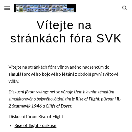
Skip to main content
Skip to navigation
Vítejte na 
stránkách fóra SVK
Vítejte na stránkách fóra věnovaného nadšencům do 
simulátorového bojového létání
 z období první světové 
války.
Diskusní
fórum vwings.net
 se věnuje třem hlavním tématům 
simulátorového bojového létání, tím je 
Rise of Flight
, původní 
IL-
2 Sturmovik 1946
 a 
Cliffs of Dover
.
Diskusní fórum Rise of Flight
Rise of flight - diskuse