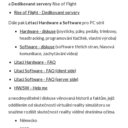
a 
Dedikované servery
 Rise of Flight
Rise of Flight - Dedikované servery
Dále pak 
Létací Hardware a Software
 pro PC sérii
Hardware - diskuse
 (joysticky, páky, pedály, trimboxy, 
headtracking, programování tlačítek, vlastní výroba)
Software - diskuse
 (software třetích stran, hlasová 
komunikace, zachytávání videa)
Lítací Hardware - FAQ
Lítací Software - FAQ (client side)
Lítací Software - FAQ (server side)
HW/SW - Help me
a neodmyslitelně i diskuse věnovaná historii a faktům, jejíž 
oddělením od skutečnosti virtuální reality simulátoru se 
snažíme rozlišit skutečnost reality viděné dnešníma očima.
Německo